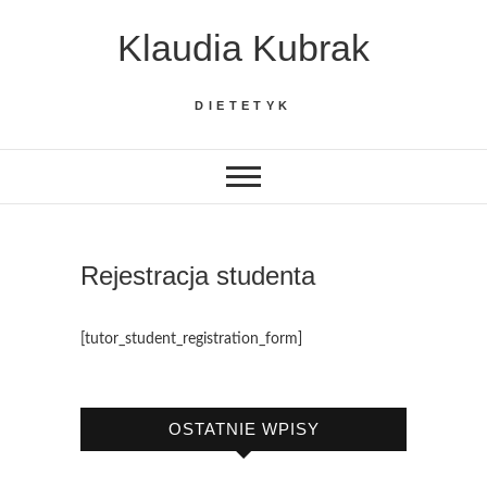
Skip
Klaudia Kubrak
to
content
DIETETYK
Rejestracja studenta
[tutor_student_registration_form]
OSTATNIE WPISY