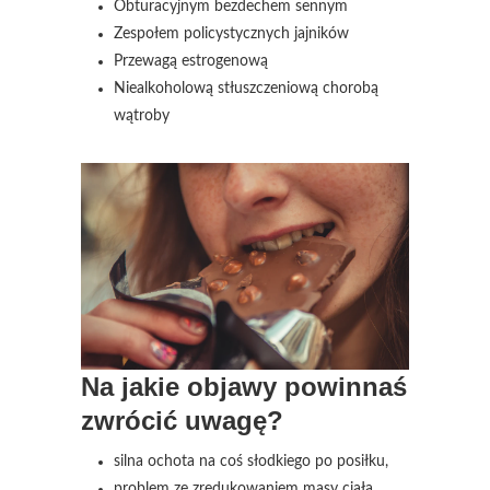
Obturacyjnym bezdechem sennym
Zespołem policystycznych jajników
Przewagą estrogenową
Niealkoholową stłuszczeniową chorobą
wątroby
Na jakie objawy powinnaś
zwrócić uwagę?
silna ochota na coś słodkiego po posiłku,
problem ze zredukowaniem masy ciała