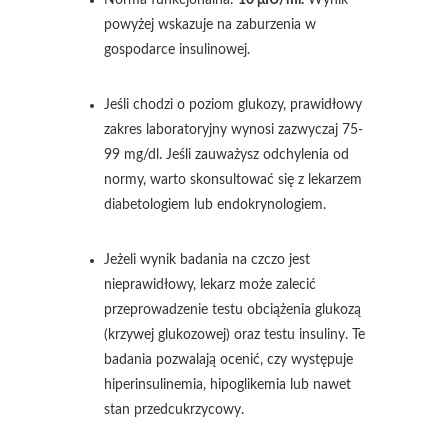
Norma funkcjonalna:
10 μIU/ml.
Wynik
powyżej wskazuje na zaburzenia w
gospodarce insulinowej.
Jeśli chodzi o poziom glukozy, prawidłowy
zakres laboratoryjny wynosi zazwyczaj 75-
99 mg/dl. Jeśli zauważysz odchylenia od
normy, warto skonsultować się z lekarzem
diabetologiem lub endokrynologiem.
Jeżeli wynik badania na czczo jest
nieprawidłowy, lekarz może zalecić
przeprowadzenie testu obciążenia glukozą
(krzywej glukozowej) oraz testu insuliny. Te
badania pozwalają ocenić, czy występuje
hiperinsulinemia, hipoglikemia lub nawet
stan przedcukrzycowy.