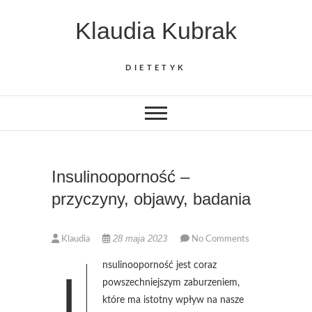
Skip
Klaudia Kubrak
to
content
DIETETYK
Insulinooporność –
przyczyny, objawy, badania
28 maja 2023
Klaudia
No Comments
nsulinooporność jest coraz
I
powszechniejszym zaburzeniem,
które ma istotny wpływ na nasze