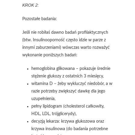
KROK 2:
Pozostałe badania:
Jeśli nie robiłaś dawno badań profilaktycznych
(btw. Insulinooporność często idzie w parze z
innymi zaburzeniami) wówczas warto rozważyć
wykonanie poniższych badań:
hemoglobina glikowana – pokazuje średnie
stężenie glukozy z ostatnich 3 miesięcy,
witamina D – żeby wykluczyć niedobór, a w
razie potrzeby zwiększyć dawkę dla jego
uzupełnienia,
pełny lipidogram (cholesterol całkowity,
HDL, LDL, trójglicerydy),
decyzją lekarza: krzywa glukozowa oraz
krzywa insulinowa (do badania potrzebne