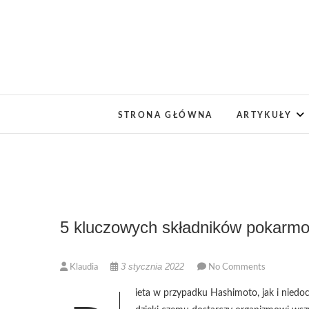
Skip
to
content
STRONA GŁÓWNA
ARTYKUŁY
5 kluczowych składników pokarmo
3 stycznia 2022
Klaudia
No Comments
ieta w przypadku Hashimoto, jak i niedo