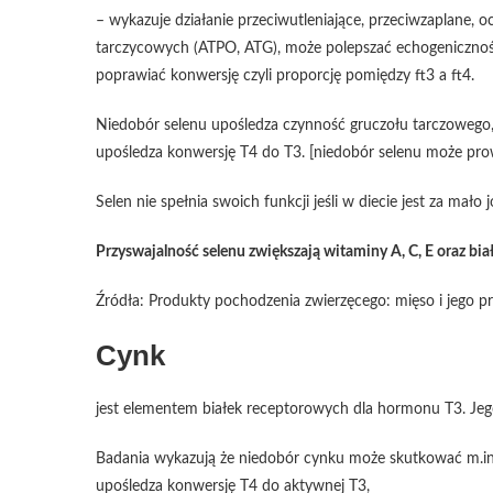
– wykazuje działanie przeciwutleniające, przeciwzaplane, 
tarczycowych (ATPO, ATG), może polepszać echogenicznoś
poprawiać konwersję czyli proporcję pomiędzy ft3 a ft4.
Niedobór selenu upośledza czynność gruczołu tarczowego
upośledza konwersję T4 do T3. [niedobór selenu może prow
Selen nie spełnia swoich funkcji jeśli w diecie jest za mało 
Przyswajalność selenu zwiększają witaminy A, C, E oraz bia
Źródła: Produkty pochodzenia zwierzęcego: mięso i jego prz
Cynk
jest elementem białek receptorowych dla hormonu T3. Je
Badania wykazują że niedobór cynku może skutkować m.in.:
upośledza konwersję T4 do aktywnej T3,