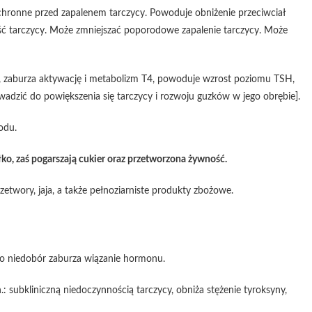
ochronne przed zapalenem tarczycy. Powoduje obniżenie przeciwciał
ć tarczycy. Może zmniejszać poporodowe zapalenie tarczycy. Może
, zaburza aktywację i metabolizm T4, powoduje wzrost poziomu TSH,
adzić do powiększenia się tarczycy i rozwoju guzków w jego obrębie].
jodu.
łko, zaś pogarszają cukier oraz przetworzona żywność.
etwory, jaja, a także pełnoziarniste produkty zbożowe.
go niedobór zaburza wiązanie hormonu.
 subkliniczną niedoczynnością tarczycy, obniża stężenie tyroksyny,