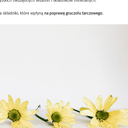
ystkich niezbędnych witamin i składników mineralnych.
a składniki, które wpłyną
na poprawę gruczołu tarczowego.