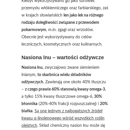
Kiedyś wykorzystywano go jako surowiec
przemysłu włókienniczego oraz farbiarskiego, zaś
w krajach słowiańskich
len jako lek na różnego
rodzaju dolegliwości związane z przewodem
pokarmowym
, m.in. zgagi oraz wrzodów.
Obecnie jest wykorzystywany do celów
leczniczych, kosmetycznych oraz kulinarnych.
Nasiona lnu – wartości odżywcze
Nasiona lnu
, zwyczajowo zwane siemieniem
lnianym,
to skarbnica wielu składników
odżywczych
. Zawierają one około 40% tłuszczu
–
z czego prawie 60% stanowią kwasy omega-3
,
a tylko 15% kwasy tłuszczowe omega-6,
30%
błonnika
(20%-40% frakcji rozpuszczalnej) i
20%
białka
.
Są one jednym z najbogatszych źródeł
kwasu α-linolenowego wśród wszystkich roślin
oleistych
. Skład chemiczny nasion lnu może się