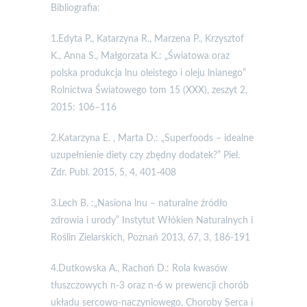
Bibliografia:
1.Edyta P., Katarzyna R., Marzena P., Krzysztof
K., Anna S., Małgorzata K.: „Światowa oraz
polska produkcja lnu oleistego i oleju lnianego”
Rolnictwa Światowego tom 15 (XXX), zeszyt 2,
2015: 106–116
2.Katarzyna E. , Marta D.: „Superfoods – idealne
uzupełnienie diety czy zbędny dodatek?” Piel.
Zdr. Publ. 2015, 5, 4, 401-408
3.Lech B. :„Nasiona lnu – naturalne źródło
zdrowia i urody” Instytut Włókien Naturalnych i
Roślin Zielarskich, Poznań 2013, 67, 3, 186-191
4.Dutkowska A., Rachoń D.: Rola kwasów
tłuszczowych n-3 oraz n-6 w prewencji chorób
układu sercowo-naczyniowego. Choroby Serca i