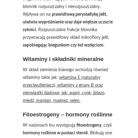
błonnik rozpuszczalny i nierozpuszczalny.
Wpływa on na
prawidłową perystaltykę jelit,
ułatwia wypróżnianie oraz daje większe uczucie
sytości
. Rozpuszczalne frakcje błonnika
przywracają prawidłowy skład mikroflory jelit,
zapobiegając biegunkom czy też wzdęciom
.
Witaminy i składniki mineralne
W skład siemienia lnianego wchodzą również
witaminy takie jak:
witamina E (naturalny
przeciwutleniacz), witaminy z grupy B oraz
pierwiastki śladowe, jak: wapń, cynk, żelazo,
miedź, mangan, magnez, selen.
Fitoestrogeny – hormony roślinne
W nasionach lnu występują
fitoestrogeny
, czyli
hormony roślinne w postaci steroli
. Blokują one