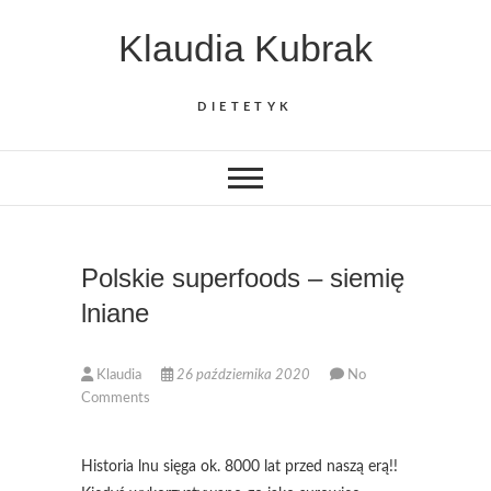
Skip
Klaudia Kubrak
to
content
DIETETYK
Polskie superfoods – siemię
lniane
Klaudia
26 października 2020
No
Comments
Historia lnu sięga ok. 8000 lat przed naszą erą!!