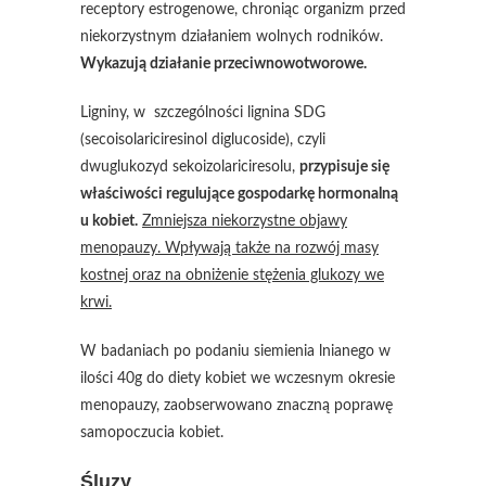
receptory estrogenowe, chroniąc organizm przed
niekorzystnym działaniem wolnych rodników.
Wykazują działanie przeciwnowotworowe.
Ligniny, w szczególności lignina SDG
(secoisolariciresinol diglucoside), czyli
dwuglukozyd sekoizolariciresolu,
przypisuje się
właściwości regulujące gospodarkę hormonalną
u kobiet.
Zmniejsza niekorzystne objawy
menopauzy. Wpływają także na rozwój masy
kostnej oraz na obniżenie stężenia glukozy we
krwi.
W badaniach po podaniu siemienia lnianego w
ilości 40g do diety kobiet we wczesnym okresie
menopauzy, zaobserwowano znaczną poprawę
samopoczucia kobiet.
Śluzy