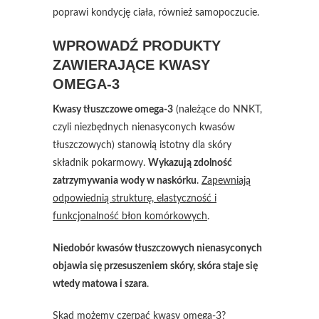
poprawi kondycję ciała, również samopoczucie.
WPROWADŹ PRODUKTY
ZAWIERAJĄCE KWASY
OMEGA-3
Kwasy tłuszczowe omega-3
(należące do NNKT,
czyli niezbędnych nienasyconych kwasów
tłuszczowych) stanowią istotny dla skóry
składnik pokarmowy.
Wykazują zdolność
zatrzymywania wody w naskórku
.
Zapewniają
odpowiednią strukturę, elastyczność i
funkcjonalność błon komórkowych
.
Niedobór kwasów tłuszczowych nienasyconych
objawia się przesuszeniem skóry, skóra staje się
wtedy matowa i szara
.
Skąd możemy czerpać kwasy omega-3?