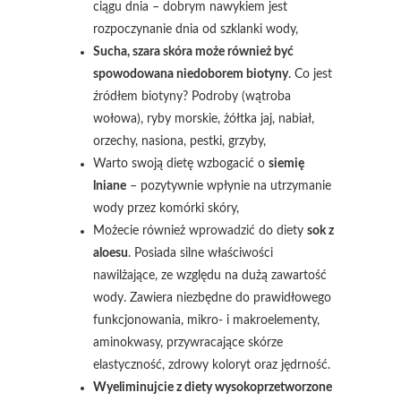
ciągu dnia – dobrym nawykiem jest
rozpoczynanie dnia od szklanki wody,
Sucha, szara skóra może również być
spowodowana niedoborem biotyny
. Co jest
źródłem biotyny? Podroby (wątroba
wołowa), ryby morskie, żółtka jaj, nabiał,
orzechy, nasiona, pestki, grzyby,
Warto swoją dietę wzbogacić o
siemię
lniane
– pozytywnie wpłynie na utrzymanie
wody przez komórki skóry,
Możecie również wprowadzić do diety
sok z
aloesu
. Posiada silne właściwości
nawilżające, ze względu na dużą zawartość
wody. Zawiera niezbędne do prawidłowego
funkcjonowania, mikro- i makroelementy,
aminokwasy, przywracające skórze
elastyczność, zdrowy koloryt oraz jędrność.
Wyeliminujcie z diety wysokoprzetworzone