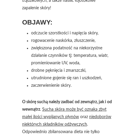
trądzikowych, a także nasilić łojotokowe
zapalenie skóry!
OBJAWY:
odczucie szorstkości i napięcia skóry,
rogowacenie naskórka, złuszczenie,
zwiększona podatność na niekorzystne
działanie czynników tj: temperatura, wiatr,
promieniowanie UV, woda,
drobne pęknięcia i zmarszczki,
utrudnione gojenie się ran i uszkodzeń,
zaczerwienienie skóry.
O skórę suchą należy zadbać od zewnątrz, jak i od
wewnątrz
.
Sucha skóra może być oznaką zbyt
małej ilości wypijanych płynów
oraz
niedoborów
niektórych składników odżywczych
.
Odpowiednio zbilansowana dieta nie tylko