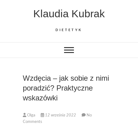
Skip
Klaudia Kubrak
to
content
DIETETYK
Wzdęcia – jak sobie z nimi
poradzić? Praktyczne
wskazówki
Olga
12 września 2022
No
Comments