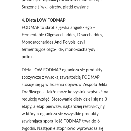
produkty o wysokiej zawartości błonnika np.
Suszone śliwki, otręby, płatki owsiane
4.
Dieta LOW FODMAP
FODMAP to skrót z języka angielskiego –
Fermentable Oligosaccharides, Disaccharides,
Monosaccharides And Polyols, czyli
fermentujące oligo-, di-, mono-sacharydy i
poliole.
Dieta LOW FODMAP ogranicza się produkty
spożywcze z wysoką zawartością FODMAP
stosuje się ją w leczeniu objawów Zespołu Jelita
Drażliwego, a także może korzystnie wpłynąć na
redukcję wzdęć. Stosowanie diety dzieli się na 3
etapy, a etap pierwszy, najbardziej restrykcyjny,
w którym ogranicza się wszystkie produkty
zawierającą sporą ilość FODMAP trwa do 6
tygodni. Następnie stopniowo wprowadza się