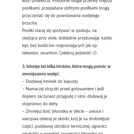
ilości powietrza. Podobnie długie przerwy między
posiłkami, przeplatane obfitymi posiłkami mogą
przyczyniać się do powstawania wzdętego
brzucha.
Posiłki staraj się spożywać w spokoju, na
siedząco przy stole, dokładnie przeżuwając każdy
kęs, bez bodźców rozpraszających jak np.
telewizor, smartfon. Celebruj jedzenie! 🙂
3. Istnieje też kilka tricków, które mogą pomóc w
zmniejszeniu wzdęć:
– Dodawaj kminek do kapusty
– Namaczaj strączki przed gotowaniem i jeśli
dopiero zaczynasz przygodę z nimi, dodawaj je
stopniowo do diety
– Zmniejsz ilość błonnika w diecie – owoce i
warzywa obieraj ze skórki, krój je na drobniejsze
części, poddawaj obróbce termicznej, ogranicz