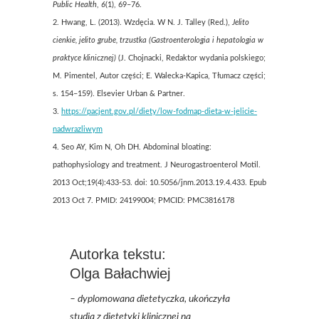
Public Health
,
6
(1), 69–76.
2. Hwang, L. (2013). Wzdęcia. W N. J. Talley (Red.),
Jelito
cienkie, jelito grube, trzustka (Gastroenterologia i hepatologia w
praktyce klinicznej)
(J. Chojnacki, Redaktor wydania polskiego;
M. Pimentel, Autor części; E. Walecka-Kapica, Tłumacz części;
s. 154–159). Elsevier Urban & Partner.
3.
https://pacjent.gov.pl/diety/low-fodmap-dieta-w-jelicie-
nadwrazliwym
4. Seo AY, Kim N, Oh DH. Abdominal bloating:
pathophysiology and treatment. J Neurogastroenterol Motil.
2013 Oct;19(4):433-53. doi: 10.5056/jnm.2013.19.4.433. Epub
2013 Oct 7. PMID: 24199004; PMCID: PMC3816178
Autorka tekstu:
Olga Bałachwiej
– dyplomowana dietetyczka, ukończyła
studia z dietetyki klinicznej na